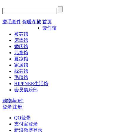
磨毛套件
保暖冬被
首页
套件馆
被芯馆
床垫馆
婚庆馆
儿童馆
夏凉馆
家居馆
枕芯馆
毛毯馆
HIPPNER生活馆
会员俱乐部
购物车
0
件
登录
|
注册
QQ登录
支付宝登录
新浪微博登录