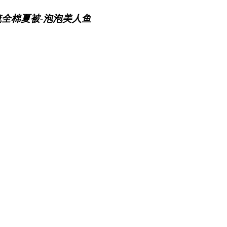
梳全棉夏被-泡泡美人鱼